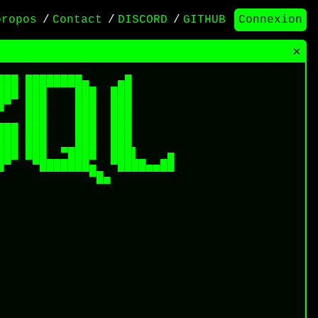
propos
/
Contact
/
DISCORD
/
GITHUB
Connexion
×
██ ████████▄    ▄█       

██ ███    ███  ███       

▀  ███    ███  ███       

   ███    ███  ███       

██ ███    ███  ███       

██ ███    ███  ███       

██ ███  ▀████  ███▌    ▄ 

▀   ▀███████▄  ▀████▄▄██ 

             ▀█▄          