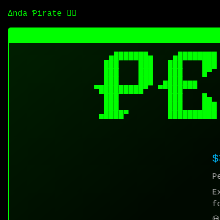
Δnda Ƥirate 🏴‍☠️
   ▄███████▄    ▄████████
  ███    ███   ███    ███
  ███    ███   ███    █▀ 
  ███    ███  ▄███▄▄▄    
▀█████████▀  ▀▀███▀▀▀    
  ███          ███    █▄ 
  ███          ███    ███
 ▄████▀        ██████████
                         
P
E
f