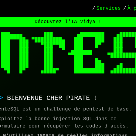
/
Services
/
À 
Découvrez l'IA Vidyā !
 ███▄▄▄▄       ███        ▄████████    ▄██████
 ███▀▀▀██▄ ▀█████████▄   ███    ███   ███    █
 ███   ███    ▀███▀▀██   ███    █▀    ███    █
 ███   ███     ███   ▀  ▄███▄▄▄       ███     
 ███   ███     ███     ▀▀███▀▀▀     ▀█████████
 ███   ███     ███       ███    █▄           █
 ███   ███     ███       ███    ███    ▄█    █
  ▀█   █▀     ▄████▀     ██████████  ▄████████
                                             
BIENVENUE
CHER PIRATE
!
enteSQL est un challenge de pentest de base.
xploitez la bonne injection SQL dans ce
ormulaire pour récupérer les codes d'accès.