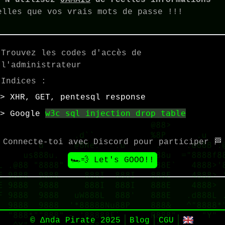

N'utilisez
JAMAIS
de réelles informations
elles que vos vrais mots de passe !!!
Trouvez les codes d'accès de
l'administrateur
Indices :
XHR, GET, pentesql response
w3c sql injection drop table
Google
Connecte-toi avec Discord pour participer 🏁
🏎💨 Let's GOOO!!
© Δnda Pirate
2025
Blog
CGU